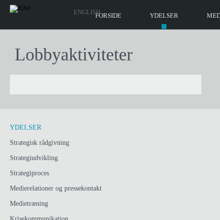
ENGLISH
FORSIDE
YDELSER
MED
Lobbyaktiviteter
YDELSER
Strategisk rådgivning
Strategiudvikling
Strategiproces
Medierelationer og pressekontakt
Medietræning
Krisekommunikation